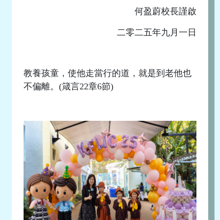
何盈蔚校長謹啟
二零二五年九月一日
教養孩童，使他走當行的道，就是到老他也
不偏離。(箴言22章6節)