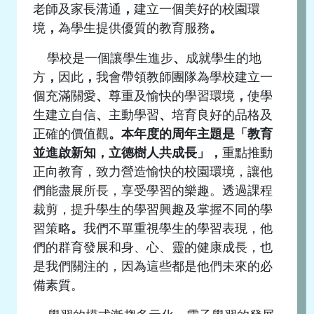
老師及家長溝通
，
建立一個美好的校園環
境
，
為學生提供優質的教育服務
。
學校是一個讓學生進步
、
成就學生的地
方
，
因此
，
我會帶領教師團隊為學校建立一
個充滿關愛
、
尊重及愉快的學習環境
，
使學
生建立自信
、
主動學習
、
培育良好的品格及
正確的價值觀
。
本年度的周年主題是「教育
並進啟新知，立德樹人共成長」，
重點推動
正向教育，致力營造愉快的校園環境，讓他
們能盡展所長，享受學習的樂趣。透過課程
裁剪，提升學生的學習興趣及掌握不同的學
習策略
。
我們不單重視學生的學習表現，他
們的群育發展和身、心、靈的健康成長，也
是我們關注的，因為這些都是他們未來的必
備素質。