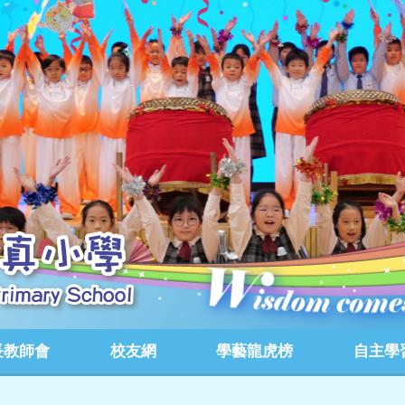
長教師會
校友網
學藝龍虎榜
自主學