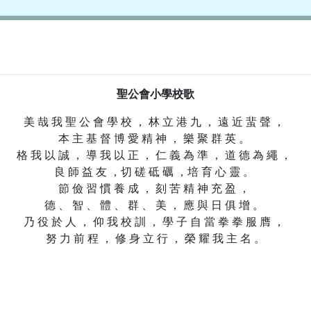
聖公會小學校歌
美 哉 我 聖 公 會 學 校 ， 林 立 港 九 ， 遠 近 蜚 聲 ，
本 主 基 督 博 愛 精 神 ， 樂 聚 群 英 。
格 我 以 誠 ， 導 我 以 正 ， 仁 義 為 準 ， 道 德 為 繩 ，
良 師 益 友 ，切 磋 砥 礪 ，培 育 心 靈 。
節 儉 習 慣 養 成 ， 刻 苦 精 神 充 盈 ，
德 、 智 、 體 、 群 、 美 ， 應 與 日 俱 增 。
乃 役 於 人 ， 仰 我 校 訓 ， 學 子 自 當 拳 拳 服 膺 ，
努 力 前 程 ， 修 身 立 行 ， 榮 耀 我 主 名 。