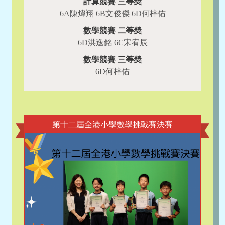
計算競賽 三等奬
6A陳煒翔 6B文俊傑 6D何梓佑
數學競賽 二等奬
6D洪逸銘 6C宋宥辰
數學競賽 三等奬
6D何梓佑
第十二屆全港小學數學挑戰賽決賽