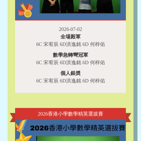
2026-07-02
全場殿軍
6C 宋宥辰 6D洪逸銘 6D 何梓佑
數學急轉彎冠軍
6C 宋宥辰 6D洪逸銘 6D 何梓佑
個人銀奬
6C 宋宥辰 6D洪逸銘 6D 何梓佑
2026香港小學數學精英選拔賽