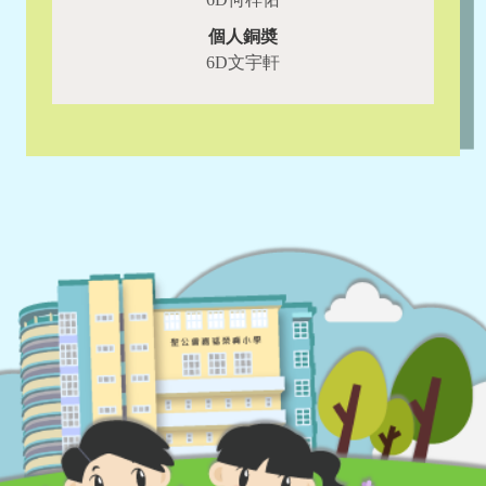
個人銅奬
6D文宇軒