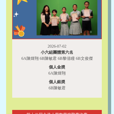
2026-07-02
小六組團體第六名
6A陳煒翔 6B陳敏君 6B黎僖瞳 6B文俊傑
個人金奬
6A陳煒翔
個人銀奬
6B陳敏君