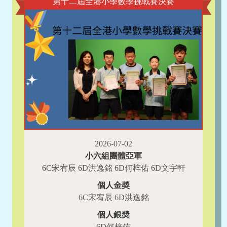
第十二屆全港小學數學挑戰賽決賽
2026-07-02
小六組團體亞軍
6C宋宥辰 6D洪逸銘 6D何梓佑 6D文宇軒
個人金奬
6C宋宥辰 6D洪逸銘
個人銀奬
6D何梓佑