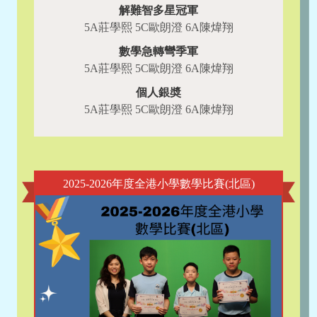
解難智多星冠軍
5A莊學熙 5C歐朗澄 6A陳煒翔
數學急轉彎季軍
5A莊學熙 5C歐朗澄 6A陳煒翔
個人銀奬
5A莊學熙 5C歐朗澄 6A陳煒翔
2025-2026年度全港小學數學比賽(北區)