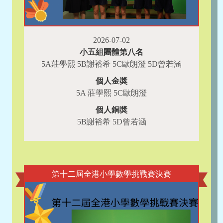
2026-07-02
小五組團體第八名
5A莊學熙 5B謝裕希 5C歐朗澄 5D曾若涵
個人金奬
5A 莊學熙 5C歐朗澄
個人銅奬
5B謝裕希 5D曾若涵
第十二屆全港小學數學挑戰賽決賽