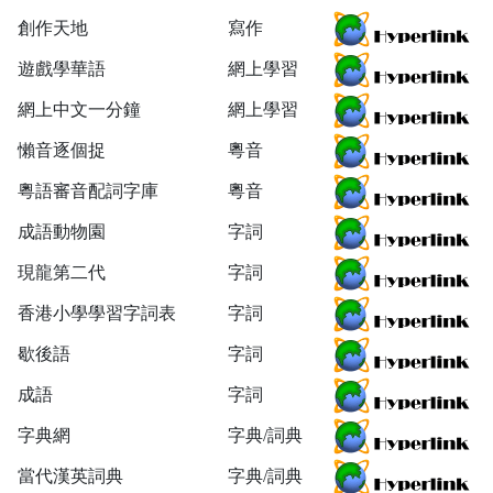
創作天地
寫作
遊戲學華語
網上學習
網上中文一分鐘
網上學習
懶音逐個捉
粵音
粵語審音配詞字庫
粵音
成語動物園
字詞
現龍第二代
字詞
香港小學學習字詞表
字詞
歇後語
字詞
成語
字詞
字典網
字典/詞典
當代漢英詞典
字典/詞典