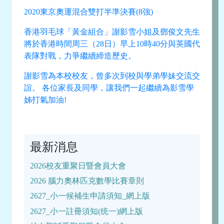
2020東京奧運混合雙打半準決賽(8強)
香港羽毛球「黃金組合」謝影雪小姐及鄧俊文先生
將於香港時間周三（28日）早上10時40分與英國代
表隊對戰，力爭繼續締造歷史。
謝影雪為本校校友，曾多次到校與學弟學妹交流交
誼。 各位家長及同學，讓我們一起繼續為影雪學
姊打氣加油!
最新消息
2026校友重聚日暨會員大會
2026 腦力奧林匹克數學比賽章則
2627_小一候補生申請須知_網上版
2627_小一註冊須知(统一)網上版