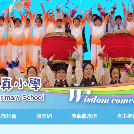
長教師會
校友網
學藝龍虎榜
自主學