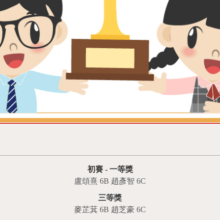
初賽 - 一等獎
盧頌熹 6B 趙彥智 6C
三等獎
麥芷萁 6B 趙芝豪 6C