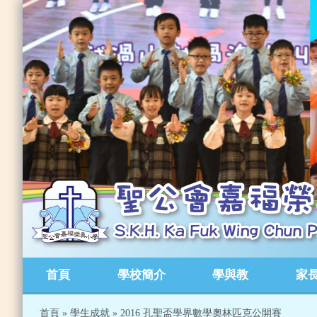
首頁
學校簡介
學與教
家
首頁
»
學生成就
»
2016 孔聖盃學界數學奧林匹克公開賽