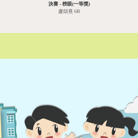
決賽 - 榜眼(一等獎)
盧頌熹 6B