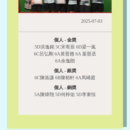
2025-07-03
個人 - 金奬
5D洪逸銘 5C宋宥辰 6D梁一嵐
6C呂弘剛 6A黃晉翹 6A 葉晉丞
6A余逸朗
個人 - 銀奬
6C陳洛謙 6B陳栢軒 6A馬晞庭
個人 - 銅奬
5A陳煒翔 5D何梓佑 5D李東恒