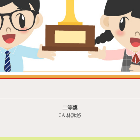
二等獎
3A 林詠悠