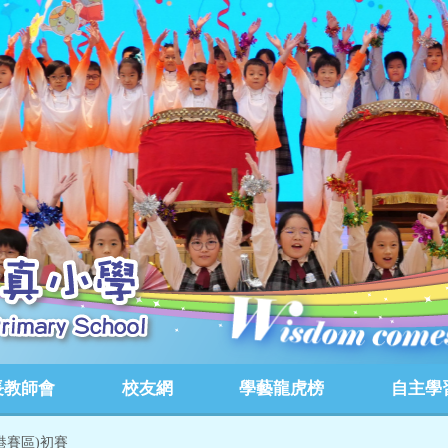
長教師會
校友網
學藝龍虎榜
自主學
港賽區)初賽