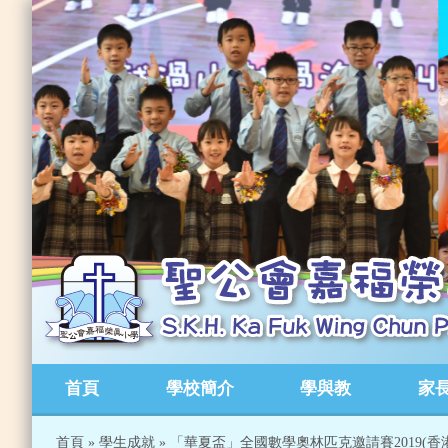
首頁
學校簡介
學與教
家
首頁
»
學生成就
»
「華夏盃」全國數學奧林匹克邀請賽2019(香