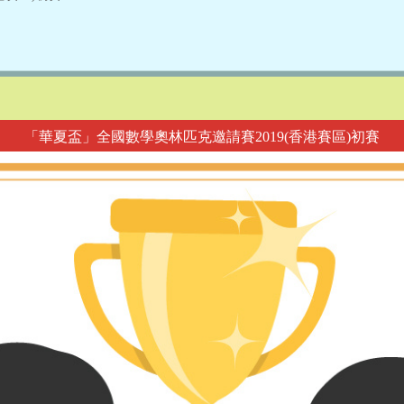
「華夏盃」全國數學奧林匹克邀請賽2019(香港賽區)初賽