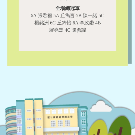
全場總冠軍
6A 張君禮 5A 丘雋言 5B 陳一諾 5C
楊銘洲 6C 丘雋怡 6A 李政鍇 4B
羅堯眾 4C 陳彥諱