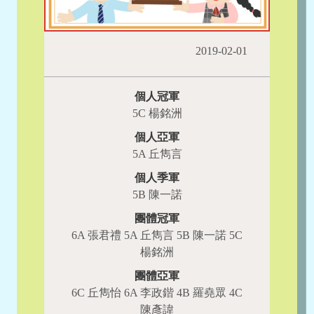
2019-02-01
個人冠軍
5C 楊銘洲
個人亞軍
5A 丘雋言
個人季軍
5B 陳一諾
團體冠軍
6A 張君禮 5A 丘雋言 5B 陳一諾 5C
楊銘洲
團體亞軍
6C 丘雋怡 6A 李政鍇 4B 羅堯眾 4C
陳彥諱