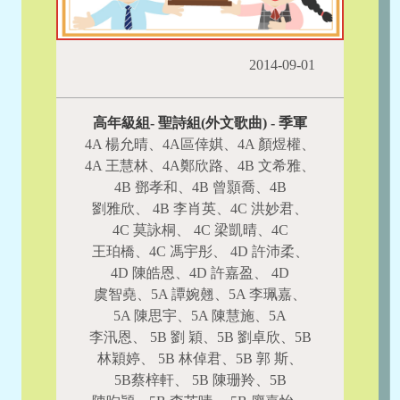
2014-09-01
高年級組- 聖詩組(外文歌曲) - 季軍
4A 楊允晴、4A區倖娸、4A 顏煜權、
4A 王慧林、4A鄭欣路、4B 文希雅、
4B 鄧孝和、4B 曾顥喬、4B
劉雅欣、 4B 李肖英、4C 洪妙君、
4C 莫詠桐、 4C 梁凱晴、4C
王珀橋、4C 馮宇彤、 4D 許沛柔、
4D 陳皓恩、4D 許嘉盈、 4D
虞智堯、5A 譚婉翹、5A 李珮嘉、
5A 陳思宇、5A 陳慧施、5A
李汛恩、 5B 劉 穎、5B 劉卓欣、5B
林穎婷、 5B 林倬君、5B 郭 斯、
5B蔡梓軒、 5B 陳珊羚、5B