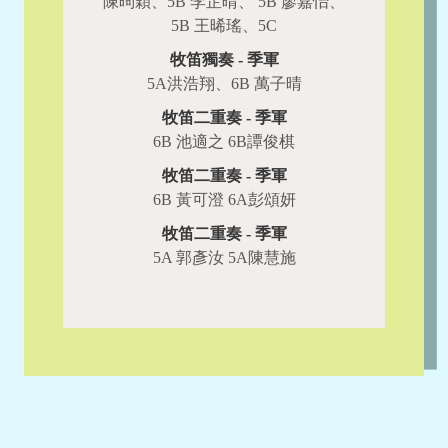
陳昫穎、5B 李芷晴、 5B 廖嘉怡、
5B 王晞瑤、5C
牧笛獨奏 - 季軍
5A洪浩翔、6B 萬子晴
牧笛二重奏 - 季軍
6B 池適之 6B譚俊棋
牧笛二重奏 - 季軍
6B 黃可澄 6A彭頌妍
牧笛二重奏 - 季軍
5A 郭彥汝 5A陳慧施