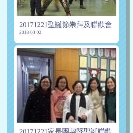
20171221聖誕節崇拜及聯歡會
2018-03-02
20171221家長團契暨聖誕聯歡