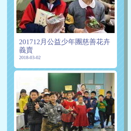
201712月公益少年團慈善花卉
義賣
2018-03-02