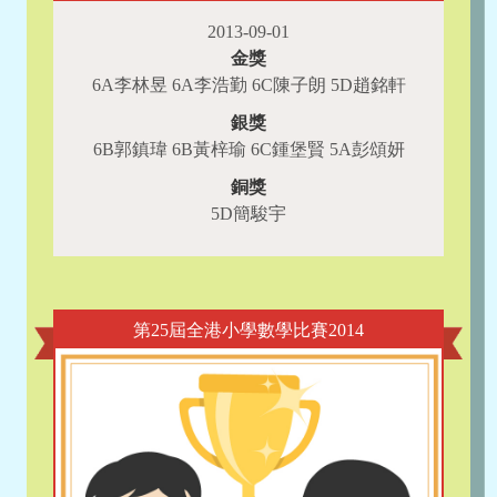
2013-09-01
金獎
6A李林昱 6A李浩勤 6C陳子朗 5D趙銘軒
銀獎
6B郭鎮瑋 6B黃梓瑜 6C鍾堡賢 5A彭頌妍
銅獎
5D簡駿宇
第25屆全港小學數學比賽2014