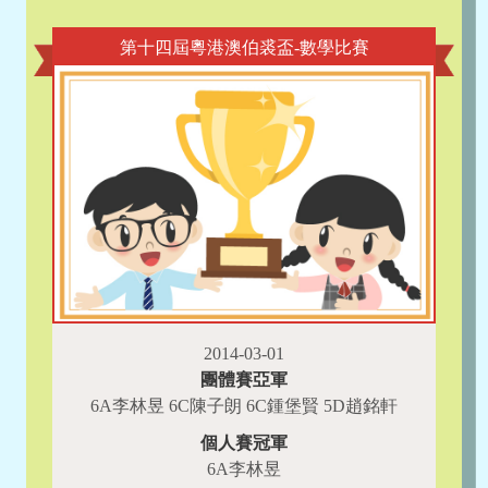
第十四屆粵港澳伯裘盃-數學比賽
2014-03-01
團體賽亞軍
6A李林昱 6C陳子朗 6C鍾堡賢 5D趙銘軒
個人賽冠軍
6A李林昱