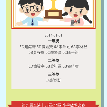
2014-01-01
一等獎
5D趙銘軒 5D傅嘉寶 6A李浩勤 6A李林昱
6B黃梓瑜 6C鍾堡賢 6C陳子朗
二等獎
5D簡駿宇 6B梁祖霖 6B郭鎮瑋
三等獎
5A彭頌妍
第九屆全港十八區(北區)小學數學比賽