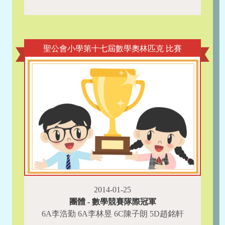
聖公會小學第十七屆數學奧林匹克 比賽
2014-01-25
團體 - 數學競賽隊際冠軍
6A李浩勤 6A李林昱 6C陳子朗 5D趙銘軒