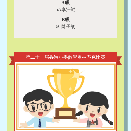
A級
6A李浩勤
B級
6C陳子朗
第二十一屆香港小學數學奧林匹克比賽