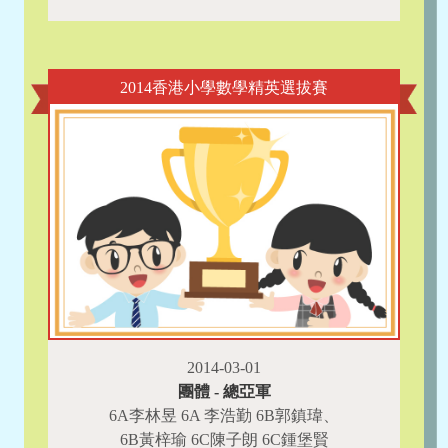
2014香港小學數學精英選拔賽
2014-03-01
團體 - 總亞軍
6A李林昱 6A 李浩勤 6B郭鎮瑋、
6B黃梓瑜 6C陳子朗 6C鍾堡賢