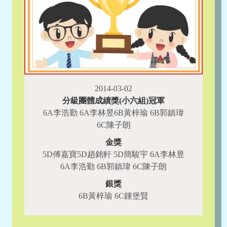
2014-03-02
分級團體成績獎(小六組)冠軍
6A李浩勤 6A李林昱6B黃梓瑜 6B郭鎮瑋
6C陳子朗
金獎
5D傅嘉寶5D趙銘軒 5D簡駿宇 6A李林昱
6A李浩勤 6B郭鎮瑋 6C陳子朗
銀獎
6B黃梓瑜 6C鍾堡賢