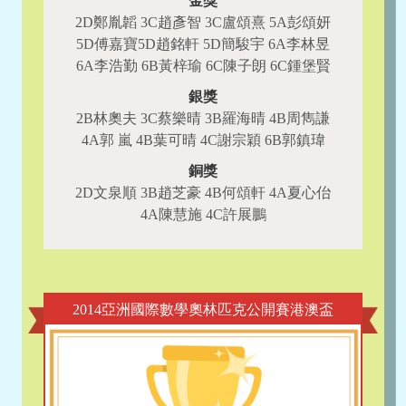
金獎
2D鄭胤韜 3C趙彥智 3C盧頌熹 5A彭頌妍
5D傅嘉寶5D趙銘軒 5D簡駿宇 6A李林昱
6A李浩勤 6B黃梓瑜 6C陳子朗 6C鍾堡賢
銀獎
2B林奧夫 3C蔡樂晴 3B羅海晴 4B周雋謙
4A郭 嵐 4B葉可晴 4C謝宗穎 6B郭鎮瑋
銅獎
2D文泉順 3B趙芝豪 4B何頌軒 4A夏心佁
4A陳慧施 4C許展鵬
2014亞洲國際數學奧林匹克公開賽港澳盃