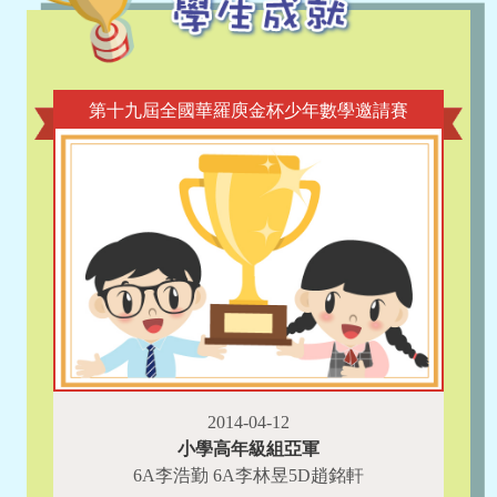
第十九屆全國華羅庾金杯少年數學邀請賽
2014-04-12
小學高年級組亞軍
6A李浩勤 6A李林昱5D趙銘軒