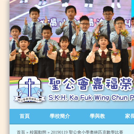
首頁
學校簡介
學與教
家
首頁
»
校園動態
»
20190119 聖公會小學奧林匹克數學比賽