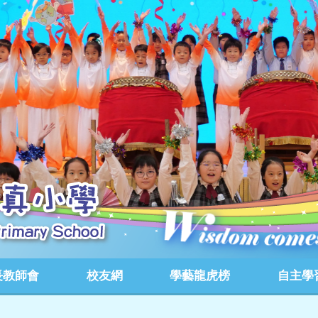
長教師會
校友網
學藝龍虎榜
自主學