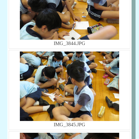
IMG_3844.JPG
IMG_3845.JPG