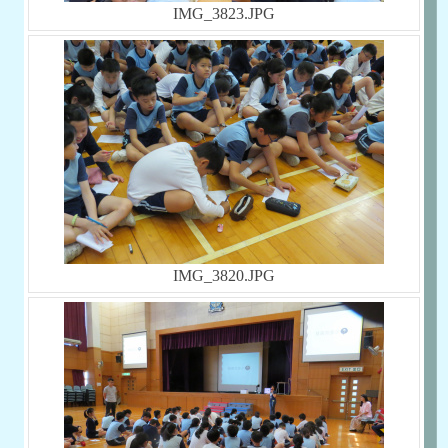
IMG_3823.JPG
IMG_3820.JPG