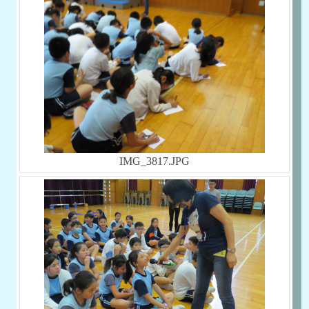
IMG_3817.JPG