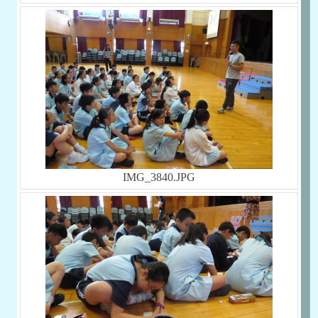
IMG_3840.JPG