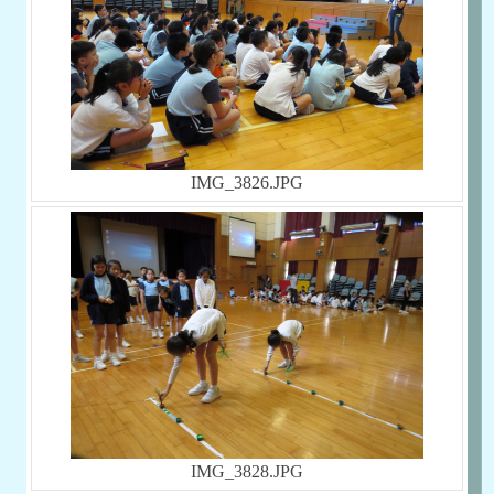
IMG_3826.JPG
IMG_3828.JPG