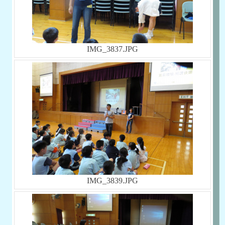
IMG_3837.JPG
IMG_3839.JPG