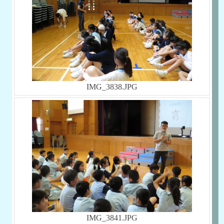
IMG_3838.JPG
IMG_3841.JPG