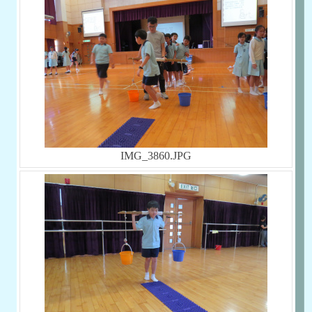
IMG_3860.JPG