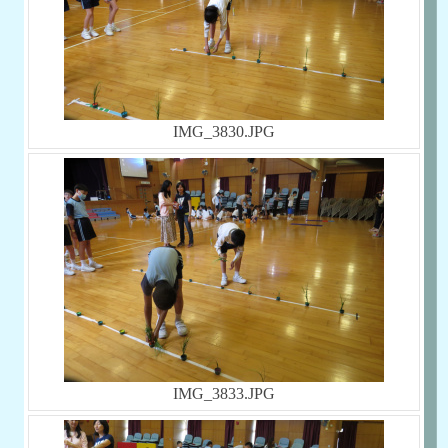
IMG_3830.JPG
IMG_3833.JPG