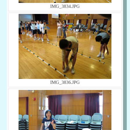
IMG_3834.JPG
IMG_3836.JPG