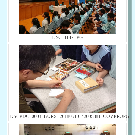
DSC_1147.JPG
DSCPDC_0003_BURST20180510142005881_COVER.JPG