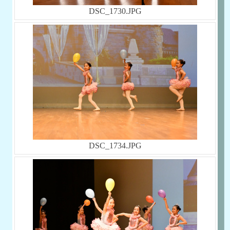
DSC_1730.JPG
DSC_1734.JPG