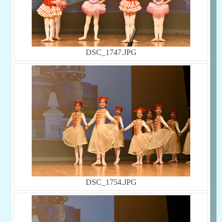
DSC_1747.JPG
DSC_1754.JPG