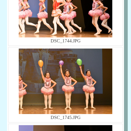
DSC_1744.JPG
DSC_1745.JPG