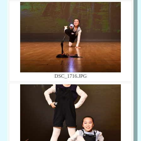
DSC_1716.JPG