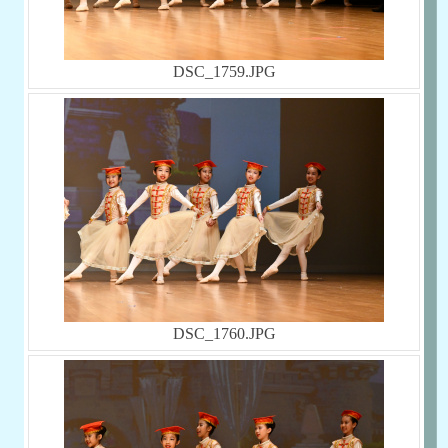
DSC_1759.JPG
DSC_1760.JPG