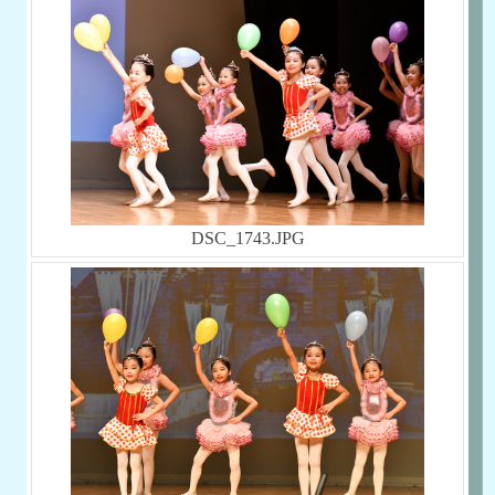
DSC_1743.JPG