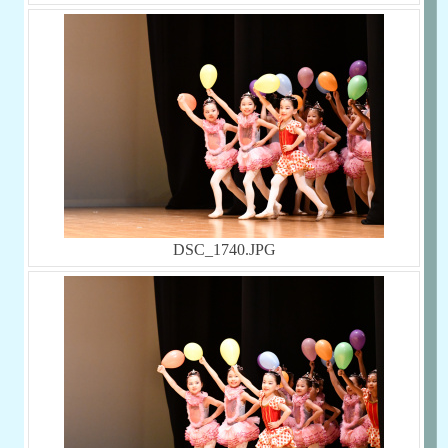
DSC_1740.JPG