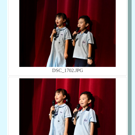
DSC_1702.JPG