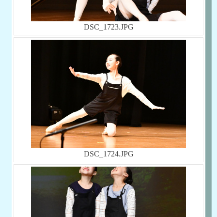
DSC_1723.JPG
DSC_1724.JPG