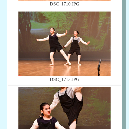
DSC_1710.JPG
DSC_1713.JPG