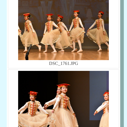
DSC_1761.JPG