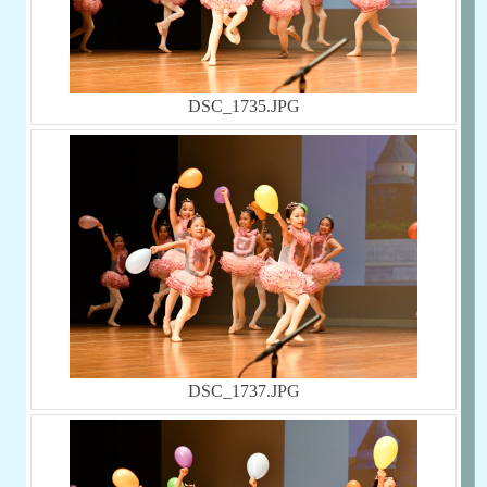
DSC_1735.JPG
DSC_1737.JPG