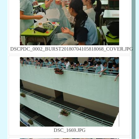
DSCPDC_0002_BURST20180704105818068_COVER.JPG
DSC_1669.JPG