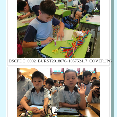
DSCPDC_0002_BURST20180704105752417_COVER.JPG