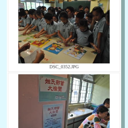
DSC_0352.JPG