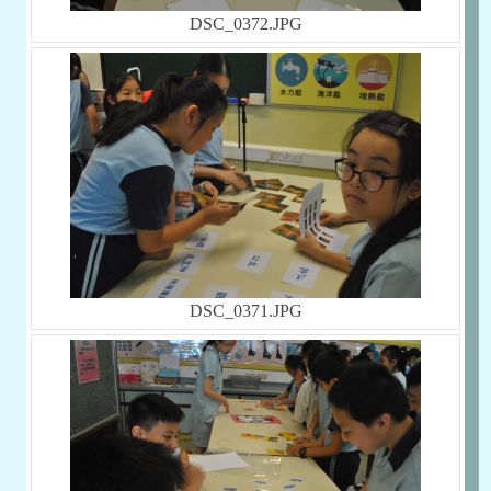
DSC_0372.JPG
DSC_0371.JPG