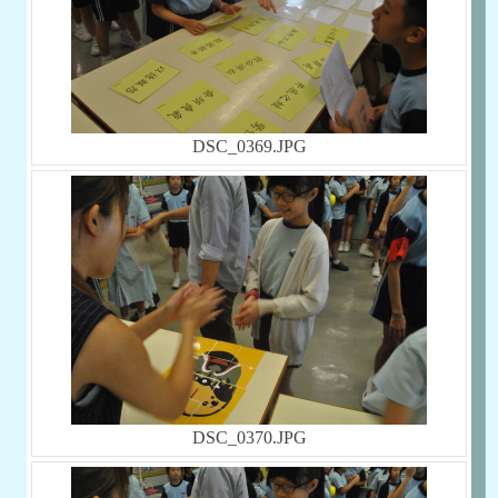
DSC_0369.JPG
DSC_0370.JPG