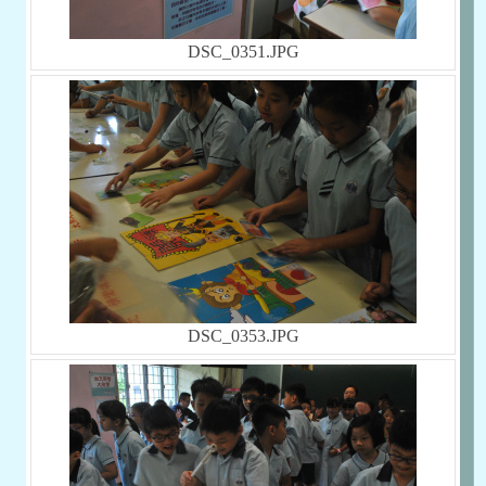
DSC_0351.JPG
DSC_0353.JPG