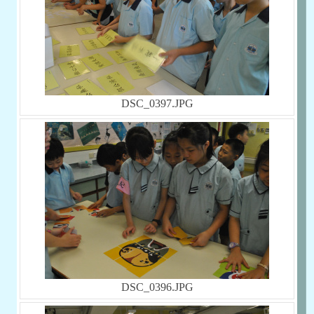
DSC_0397.JPG
DSC_0396.JPG