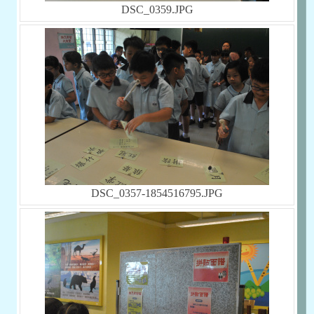
DSC_0359.JPG
DSC_0357-1854516795.JPG