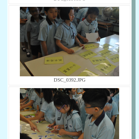
DSC_0392.JPG