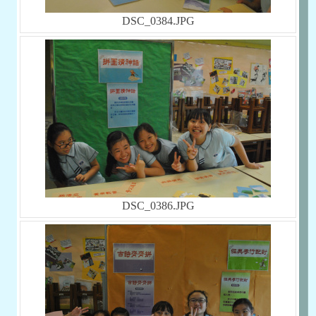
DSC_0384.JPG
DSC_0386.JPG