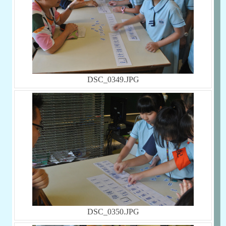
DSC_0349.JPG
DSC_0350.JPG