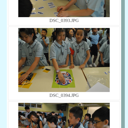
DSC_0393.JPG
DSC_0394.JPG